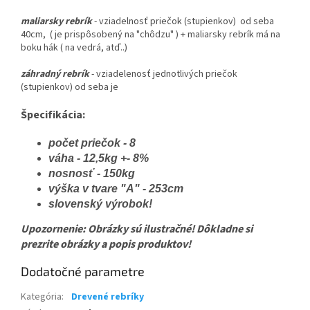
maliarsky rebrík
- vziadelnosť priečok (stupienkov) od seba
40cm, ( je prispôsobený na "chôdzu" ) + maliarsky rebrík má na
boku hák ( na vedrá, atď..)
záhradný rebrík
- vziadelenosť jednotlivých priečok
(stupienkov) od seba je
Špecifikácia:
počet priečok - 8
váha - 12,5kg +- 8%
nosnosť - 150kg
výška v tvare "A" - 253cm
slovenský výrobok!
Upozornenie: Obrázky sú ilustračné! Dôkladne si
prezrite obrázky a popis produktov!
Dodatočné parametre
Kategória
:
Drevené rebríky