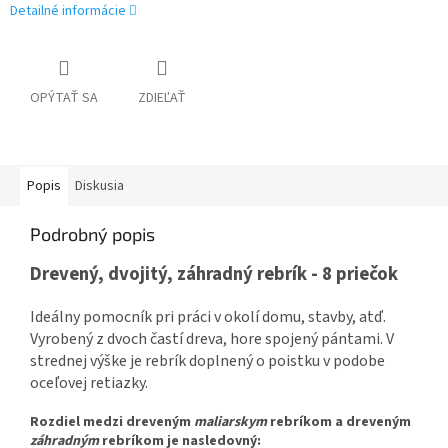
Detailné informácie
OPÝTAŤ SA
ZDIEĽAŤ
Popis
Diskusia
Podrobný popis
Drevený, dvojitý, záhradný rebrík - 8 priečok
Ideálny pomocník pri práci v okolí domu, stavby, atď.
Vyrobený z dvoch častí dreva, hore spojený pántami. V
strednej výške je rebrík doplnený o poistku v podobe
oceľovej retiazky.
Rozdiel medzi dreveným
maliarskym
rebríkom a dreveným
záhr
adným
rebríkom je nasledovný: