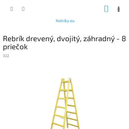
Prejsť
NÁKUP
na
obsah
KOŠÍK
Rebríky.eu
Rebrík drevený, dvojitý, záhradný - 8
priečok
322