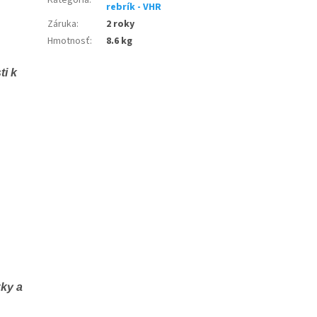
rebrík - VHR
Záruka
:
2 roky
Hmotnosť
:
8.6 kg
ti k
zky a