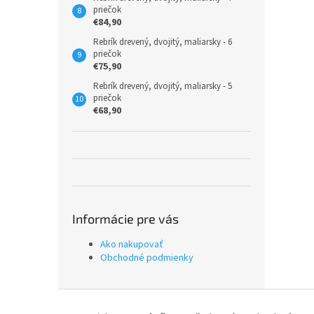
priečok
€84,90
Rebrík drevený, dvojitý, maliarsky - 6
priečok
€75,90
Rebrík drevený, dvojitý, maliarsky - 5
priečok
€68,90
Informácie pre vás
Ako nakupovať
Obchodné podmienky
Z
á