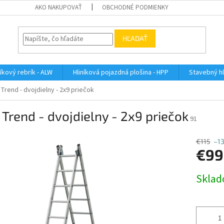
AKO NAKUPOVAŤ
OBCHODNÉ PODMIENKY
HĽADAŤ
íkový rebrík - ALW
Hliníková pojazdná plošina - HPP
Stavebný hl
Trend - dvojdielny - 2x9 priečok
Trend - dvojdielny - 2x9 priečok
91
€115
–1
€99
Jednotk
Skla
cena: