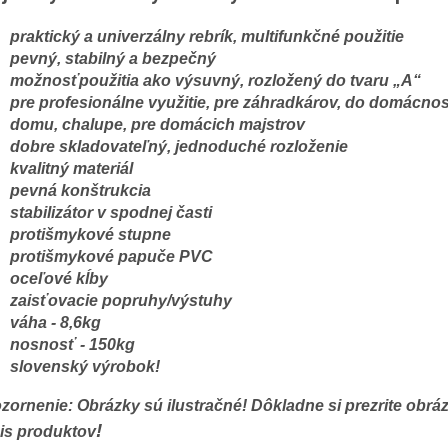
praktický a univerzálny rebrík, multifunkčné použitie
pevný, stabilný a bezpečný
možnosťpoužitia ako výsuvný, rozložený do tvaru „A“
pre profesionálne využitie, pre záhradkárov, do domácnos
domu, chalupe, pre domácich majstrov
dobre skladovateľný, jednoduché rozloženie
kvalitný materiál
pevná konštrukcia
stabilizátor v spodnej časti
protišmykové stupne
protišmykové papuče PVC
oceľové kĺby
zaisťovacie popruhy/výstuhy
váha - 8,6kg
nosnosť - 150kg
slovenský výrobok!
zornenie: Obrázky sú ilustračné! Dôkladne si prezrite obrá
!
is produktov