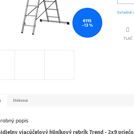
Detailné 
€115
–13 %
TLAČ
s
Diskusia
robný popis
jdielny viacúčelový hliníkový rebrík Trend - 2x9 prieč