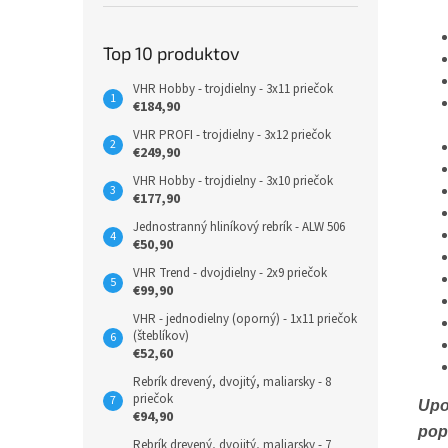
Top 10 produktov
VHR Hobby - trojdielny - 3x11 priečok
€184,90
VHR PROFI - trojdielny - 3x12 priečok
€249,90
VHR Hobby - trojdielny - 3x10 priečok
€177,90
Jednostranný hliníkový rebrík - ALW 506
€50,90
VHR Trend - dvojdielny - 2x9 priečok
€99,90
VHR - jednodielny (oporný) - 1x11 priečok
(šteblíkov)
€52,60
Rebrík drevený, dvojitý, maliarsky - 8
priečok
Upo
€94,90
pop
Rebrík drevený, dvojitý, maliarsky - 7