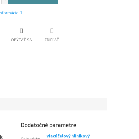
informácie
OPÝTAŤ SA
ZDIEĽAŤ
Dodatočné parametre
ok
Viacúčelový hliníkový
Kategória
: