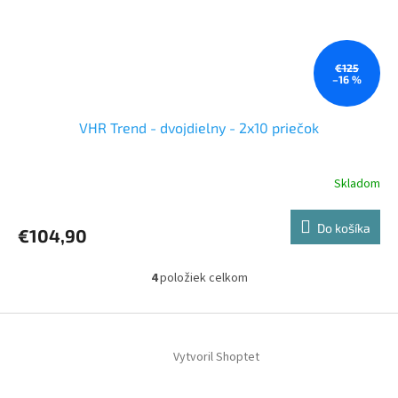
€125
–16 %
VHR Trend - dvojdielny - 2x10 priečok
Skladom
Do košíka
€104,90
4
položiek celkom
O
v
l
Z
á
á
d
Vytvoril Shoptet
p
a
ä
c