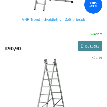
€105
–13 %
VHR Trend - dvojdielny - 2x8 priečok
Skladom
Do košíka
€90,90
Kód:
91