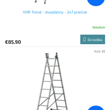
v
VHR Trend - dvojdielny - 2x7 priečok
Skladom
Do košíka
€85,90
Kód:
88