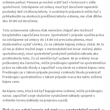
vrátenie peňazí. Peniaze je možné vrátiť tiež v hotovosti v sídle
spoločnosti. Odstúpenie od zmluvy musí byť doručené najneskôr
posledný deň 14 dňovej lehoty. V osobitných prípadoch môže byť s
prihliadnutím na okolnosti predĺžená lehota vrátenia, nie však dlhšie
ako 30 dní od doručenia.
Toto ustanovenie zákona však nemožno chápať ako možnosť
bezplatného zapožičania tovaru. Spotrebiteľ v prípade využitia práva
na odstúpenie od zmluvy do 14 dní od prevzatia plnenia, musí
dodávateľovi vydať všetko, čo na základe kúpnej zmluvy získal. Ak to
už nie je dobre možné (napr. v medziobdobí bol tovar zničený alebo
spotrebovaný), musí spotrebiteľ poskytnúť peňažnú náhradu ako
protihodnotu toho, čo už nemôže byť vydané. Ak je vrátený tovar
poškodený iba čiastočne, môže predávajúci uplatniť na spotrebiteľovi
právo na náhradu škody a započítať svoj nárok na vrátenú kúpnu cenu.
Predávajúci je v takom prípade povinný vzniknutú škodu preukázať.
Predávajúci spotrebiteľovi v takom prípade vracia iba takto zníženú
kúpnu cenu.
Na kúpnu cenu, ktorá má byť kupujúcemu vrátená, môže predávajúci
naviac započítať svoje skutočne vynaložené náklady spojené s
vrátením tovaru (náklady na prepravu a pod).
Právo na odstúpenie od zmluvy spotrebiteľ nemá, v