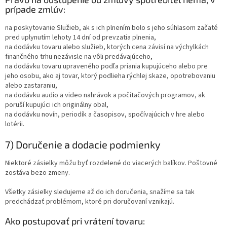
prípade zmlúv:
na poskytovanie Služieb, ak s ich plnením bolo s jeho súhlasom začaté
pred uplynutím lehoty 14 dní od prevzatia plnenia,
na dodávku tovaru alebo služieb, ktorých cena závisí na výchylkách
finančného trhu nezávisle na vôli predávajúceho,
na dodávku tovaru upraveného podľa priania kupujúceho alebo pre
jeho osobu, ako aj tovar, ktorý podlieha rýchlej skaze, opotrebovaniu
alebo zastaraniu,
na dodávku audio a video nahrávok a počítačových programov, ak
poruší kupujúci ich originálny obal,
na dodávku novín, periodík a časopisov, spočívajúcich v hre alebo
lotérii.
7) Doručenie a dodacie podmienky
Niektoré zásielky môžu byť rozdelené do viacerých balíkov. Poštovné
zostáva bezo zmeny.
Všetky zásielky sledujeme až do ich doručenia, snažíme sa tak
predchádzať problémom, ktoré pri doručovaní vznikajú.
Ako postupovať pri vrátení tovaru: