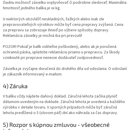
žiadnu možnosť zásielku ovplyvňovať či podrobne sledovať. Maximálna
hmotnosť jedného balíka je xx kg.
U niektorých obzvlášť neskladných, ťažkých alebo inak zle
prepravovateľných výrobkov môže byť cena prepravy zvýšená. Cena
za prepravu sa zobrazuje ihneď po výbere spôsoby dopravy.
Reklamácia zásielky je možná iba pri prevzatí!
POZOR! Pokiaľ je balík viditeľne poškodený, alebo ak je porušená
ochranná páska, uplatnite reklamáciu priamo u prepravcu. Za škody
vzniknuté pri preprave nenesie dodávateľ zodpovednosť.
Zásielka je zvyčajne doručená do druhého dňa od odoslania. O odoslaní
je zákazník informovaný e-mailom.
4) Záruka
V balíku vždy nájdete daňový doklad. Záručná lehota začína plynúť
dátumom uvedeným na doklade. Záručná lehota je uvedená u každého
výrobku v detaile tovaru. V sporných prípadoch môže byť záručná
lehota predĺžená o 5 (slovom päť) dní ako náhrada za čas dopravy.
5) Rozpor s kúpnou zmluvou - všeobecné