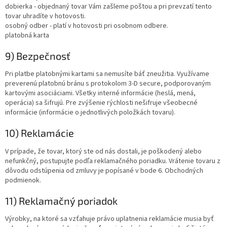
dobierka - objednaný tovar Vám zašleme poštou a pri prevzatí tento
tovar uhradíte v hotovosti.
osobný odber - platí v hotovosti pri osobnom odbere.
platobná karta
9) Bezpečnosť
Pri platbe platobnými kartami sa nemusíte báť zneužitia. Využívame
preverenú platobnú bránu s protokolom 3-D secure, podporovaným
kartovými asociáciami. Všetky interné informácie (heslá, mená,
operácia) sa šifrujú. Pre zvýšenie rýchlosti nešifruje všeobecné
informácie (informácie o jednotlivých položkách tovaru).
10) Reklamácie
V prípade, že tovar, ktorý ste od nás dostali, je poškodený alebo
nefunkčný, postupujte podľa reklamačného poriadku. Vrátenie tovaru z
dôvodu odstúpenia od zmluvy je popísané v bode 6. Obchodných
podmienok.
11) Reklamačný poriadok
Výrobky, na ktoré sa vzťahuje právo uplatnenia reklamácie musia byť