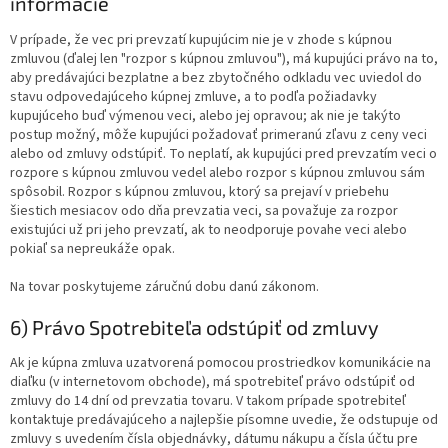
informácie
V prípade, že vec pri prevzatí kupujúcim nie je v zhode s kúpnou
zmluvou (ďalej len "rozpor s kúpnou zmluvou"), má kupujúci právo na to,
aby predávajúci bezplatne a bez zbytočného odkladu vec uviedol do
stavu odpovedajúceho kúpnej zmluve, a to podľa požiadavky
kupujúceho buď výmenou veci, alebo jej opravou; ak nie je takýto
postup možný, môže kupujúci požadovať primeranú zľavu z ceny veci
alebo od zmluvy odstúpiť. To neplatí, ak kupujúci pred prevzatím veci o
rozpore s kúpnou zmluvou vedel alebo rozpor s kúpnou zmluvou sám
spôsobil. Rozpor s kúpnou zmluvou, ktorý sa prejaví v priebehu
šiestich mesiacov odo dňa prevzatia veci, sa považuje za rozpor
existujúci už pri jeho prevzatí, ak to neodporuje povahe veci alebo
pokiaľ sa nepreukáže opak.
Na tovar poskytujeme záručnú dobu danú zákonom.
6) Právo Spotrebiteľa odstúpiť od zmluvy
Ak je kúpna zmluva uzatvorená pomocou prostriedkov komunikácie na
diaľku (v internetovom obchode), má spotrebiteľ právo odstúpiť od
zmluvy do 14 dní od prevzatia tovaru. V takom prípade spotrebiteľ
kontaktuje predávajúceho a najlepšie písomne uvedie, že odstupuje od
zmluvy s uvedením čísla objednávky, dátumu nákupu a čísla účtu pre