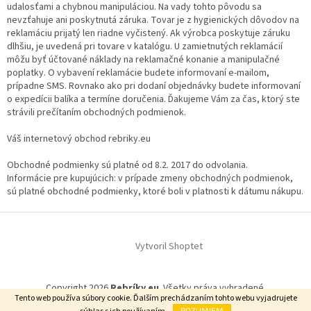
udalosťami a chybnou manipuláciou. Na vady tohto pôvodu sa
nevzťahuje ani poskytnutá záruka. Tovar je z hygienických dôvodov na
reklamáciu prijatý len riadne vyčistený. Ak výrobca poskytuje záruku
dlhšiu, je uvedená pri tovare v katalógu. U zamietnutých reklamácií
môžu byť účtované náklady na reklamačné konanie a manipulačné
poplatky. O vybavení reklamácie budete informovaní e-mailom,
prípadne SMS. Rovnako ako pri dodaní objednávky budete informovaní
o expedícii balíka a termíne doručenia. Ďakujeme Vám za čas, ktorý ste
strávili prečítaním obchodných podmienok.
Váš internetový obchod rebriky.eu
Obchodné podmienky sú platné od 8.2. 2017 do odvolania.
Informácie pre kupujúcich: v prípade zmeny obchodných podmienok,
sú platné obchodné podmienky, ktoré boli v platnosti k dátumu nákupu.
Z
á
Vytvoril Shoptet
p
ä
t
Copyright 2026
Rebríky.eu
. Všetky práva vyhradené.
i
Tento web používa súbory cookie. Ďalším prechádzaním tohto webu vyjadrujete
e
ROZUMIEM