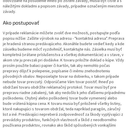
odovzdané na posúdenie ihneď po zistení závady, musia byť čisté a s
náležitými dokladmi a popisom závady, prípadne označeným miestom
závady.
Ako postupovať
V prípade reklamácie môžete zvoliť dve možnosti, postupujte podľa
popisu nižšie: Zašlite výrobok na adresu - "kontaktná adresa". Preprava
je hradená stranou predávajúceho. Akonáhle budete vedieť kedy a kde
zásielku budeme môcť vyzdvihnúť, kontaktujte nás. Zásielka musí byť
kompletná (vrátane príslušenstva a všetkej dokumentácie) a v stave, v
akom ste ju prevzali pri dodávke. K tovaru priložte doklad o kúpe. Vždy
prosím použite baliaci papier či kartón, tak aby nemohlo počas
prepravy dôjsť k polepenie, popísanie či inému znehodnoteniu
pôvodných obalov. Neposielajte tovar na dobierku, v takom prípade
nebude tovar prevzatý. Odporúčame Vám tovar poistiť. Ihneď po
obdržaní tovaru obdržíte reklamačný protokol. Tovar musí byť pre
prepravu riadne zabalený, tak aby nedošlo k jeho ďalšiemu prípadnému
poškodeniu. Chybný alebo poškodený tovar bude vymenený alebo
bude vrátená kúpna cena. K tovaru musia byť priložené všetky listiny,
ktoré nakupujúci s tovarom obdržal, teda napríklad paragón, záručný
list a iné. Predávajúci nepreberá zodpovednosť za škody vyplývajúci z
prevádzky produktov, funkčných vlastností a škôd z neodborného
používania produktov, rovnako ako škôd spôsobených vonkajšími