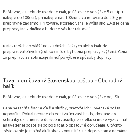
Poštovné, ak nebude uvedené inak, je účtované vo výške 5 eur (pri
nákupe do 100eur), pri nákupe nad 100eur a váhe tovaru do 20kg je
prepravné zadarmo. Pri tovare, ktorého váha je vyšia ako 20kg je cena
prepravy individuálna a budeme Vás kontaktovať.
U niektorých obzvlášť neskladných, ťažkých alebo inak zle
prepravovateľných výrobkov môže byť cena prepravy zvýšená. Cena
za prepravu sa zobrazuje ihneď po výbere spôsoby dopravy.
Tovar doručovaný Slovenskou poštou - Obchodný
balík
Poštovné, ak nebude uvedené inak, je účtované vo výške xx, - Sk.
Cena nezahŕňa žiadne ďalšie služby, pretože ich Slovenská pošta
neponúka. Pokiaľ nebude objednávajúci zastihnutý, dostane do
schránky oznámenie o doručení zásielky. Zásielku si môže vyzdvihnúť
na uvedenej pošte alebo požiadať o opätovné doručenie. U týchto
zásielok nie je možná akákoľvek komunikácia s dopravcom a nemáme