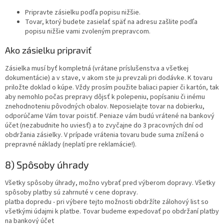
Pripravte zásielku podľa popisu nižšie.
Tovar, ktorý budete zasielať späť na adresu zašlite podľa
popisu nižšie vami zvoleným prepravcom.
Ako zásielku pripraviť
Zásielka musí byť kompletná (vrátane príslušenstva a všetkej
dokumentácie) a v stave, v akom ste ju prevzali pri dodávke. K tovaru
priložte doklad o kúpe. Vždy prosím použite baliaci papier či kartón, tak
aby nemohlo počas prepravy dôjsť k polepeniu, popísaniu či inému
znehodnoteniu pôvodných obalov. Neposielajte tovar na dobierku,
odporúčame Vám tovar poistiť. Peniaze vám budú vrátené na bankový
účet (nezabudnite ho uviesť) a to zvyčajne do 3 pracovných dní od
obdržania zásielky. V prípade vrátenia tovaru bude suma znížená o
prepravné náklady (neplatí pre reklamácie!).
8) Spôsoby úhrady
Všetky spôsoby úhrady, možno vybrať pred výberom dopravy. Všetky
spôsoby platby sú zahrnuté v cene dopravy.
platba dopredu - pri výbere tejto možnosti obdržíte zálohový list so
všetkými údajmi k platbe. Tovar budeme expedovať po obdržaní platby
na bankový účet