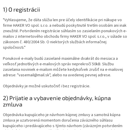
1) O registrácii
"Vyhlasujeme, že dáta slúžia len pre účely identifikácie pri nákupe vo
firme HAKER VO spol. s.r.o. a nebudú poskytnuté tretím osobám ani inak
zneužité. Potvrdením registrácie súhlasím so zasielaním ponukových e-
mailov z internetového obchodu firmy HAKER VO spol. s.r.o., v súlade so
zákonom č. 480/2004 Sb. O niektorých službách informačnej
spoločnosti."
Ponukové e-maily budú zasielané maximálne dvakrát do mesiaca a
veľkosť jednotlivých e-mailových správ neprekročí 50kB. Službu
zasielania noviniek e-mailom môžete kedykoľvek zrušiť na e-mailovej
adrese: "vasemail@mail.sk", alebo na uvedenej pevnej adrese.
Objednávky je možné uskutočniť i bez registrácie.
2) Prijatie a vybavenie objednávky, kúpna
zmluva
Objednávka kupujúceho je návrhom kúpnej zmluvy a samotná kúpna
zmluva je uzatvorená momentom doručenia záväzného súhlasu
kupujúceho i predávajúceho s týmto návrhom (záväzným potvrdením