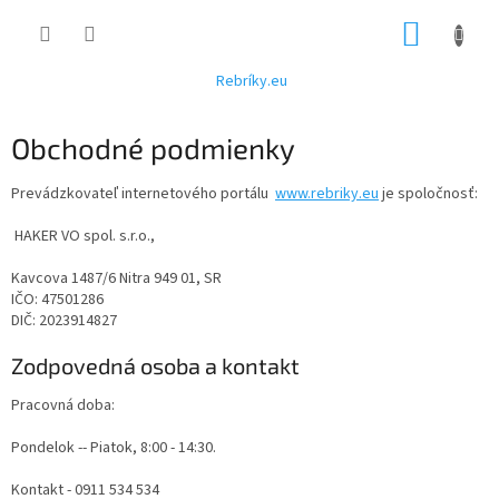
Prejsť
NÁKUP
na
obsah
KOŠÍK
Rebríky.eu
Obchodné podmienky
Prevádzkovateľ internetového portálu
www.rebriky.eu
je spoločnosť:
HAKER VO spol. s.r.o.,
Kavcova 1487/6 Nitra 949 01, SR
IČO: 47501286
DIČ: 2023914827
Zodpovedná osoba a kontakt
Pracovná doba:
Pondelok -- Piatok, 8:00 - 14:30.
Kontakt - 0911 534 534