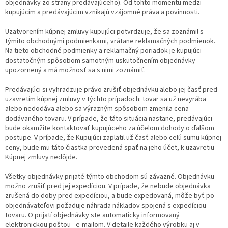
objednávky zo strany predávajúceho). Od tohto momentu medzi
kupujúcim a predávajúcim vznikajú vzájomné práva a povinnosti.
Uzatvorením kúpnej zmluvy kupujúci potvrdzuje, že sa zoznámil s
týmito obchodnými podmienkami, vrátane reklamačných podmienok.
Na tieto obchodné podmienky a reklamačný poriadok je kupujúci
dostatočným spôsobom samotným uskutočnením objednávky
upozornený a má možnosť sa s nimi zoznámiť.
Predávajúci si vyhradzuje právo zrušiť objednávku alebo jej časť pred
uzavretím kúpnej zmluvy v týchto prípadoch: tovar sa už nevyrába
alebo nedodáva alebo sa výrazným spôsobom zmenila cena
dodávaného tovaru. V prípade, že táto situácia nastane, predávajúci
bude okamžite kontaktovať kupujúceho za účelom dohody o ďalšom
postupe. V prípade, že Kupujúci zaplatil už časť alebo celú sumu kúpnej
ceny, bude mu táto čiastka prevedená späť na jeho účet, k uzavretiu
Kúpnej zmluvy nedôjde.
Všetky objednávky prijaté týmto obchodom sú záväzné. Objednávku
možno zrušiť pred jej expedíciou. V prípade, že nebude objednávka
zrušená do doby pred expedíciou, a bude expedovaná, môže byť po
objednávateľovi požaduje náhrada nákladov spojená s expedíciou
tovaru. O prijatí objednávky ste automaticky informovaný
elektronickou poštou - e-mailom. V detaile každého výrobku aj v