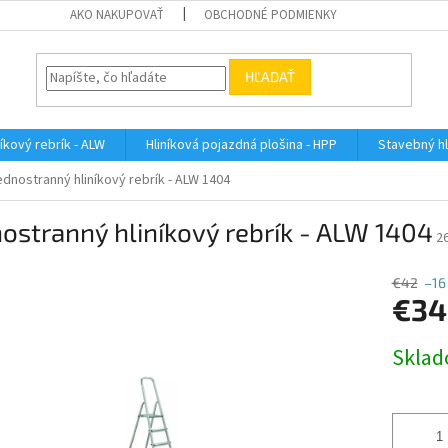
AKO NAKUPOVAŤ
OBCHODNÉ PODMIENKY
HĽADAŤ
íkový rebrík - ALW
Hliníková pojazdná plošina - HPP
Stavebný hl
ednostranný hliníkový rebrík - ALW 1404
ostranný hliníkový rebrík - ALW 1404
2
€42
–16
€34
Jednotk
Skla
cena: