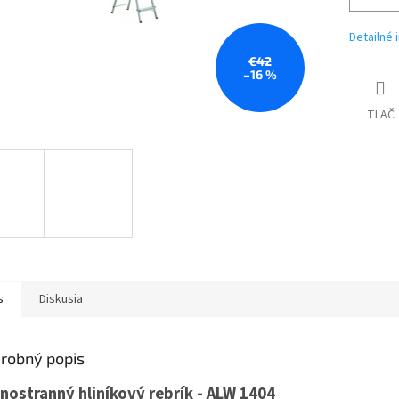
Detailné 
€42
–16 %
TLAČ
s
Diskusia
robný popis
nostranný hliníkový rebrík - ALW 1404