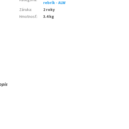
rebrík - ALW
Záruka
:
2 roky
Hmotnosť
:
3.4 kg
opis