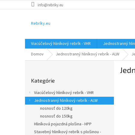
Prejsť
info@rebriky.eu
na
obsah
Rebríky.eu
Viacúčelový hliníkový rebrík - VHR
Jednostranný hlin
Domov
Jednostranný hliníkový rebrík - ALW
J
B
Jedn
o
Preskočiť
č
Kategórie
kategórie
n
ý
Viacúčelový hliníkový rebrík - VHR
p
Jednostranný hliníkový rebrík - ALW
a
nosnosť do 120kg
n
e
nosnosť do 150kg
l
Hliníková pojazdná plošina - HPP
Stavebný hliníkový rebrík s plošinou -