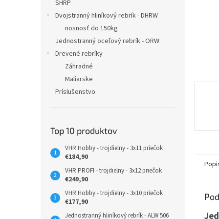
SHRP
Dvojstranný hliníkový rebrík - DHRW
nosnosť do 150kg
Jednostranný oceľový rebrík - ORW
Drevené rebríky
Záhradné
Maliarske
Príslušenstvo
Top 10 produktov
VHR Hobby - trojdielny - 3x11 priečok
€184,90
Popi
VHR PROFI - trojdielny - 3x12 priečok
€249,90
VHR Hobby - trojdielny - 3x10 priečok
Pod
€177,90
Jed
Jednostranný hliníkový rebrík - ALW 506