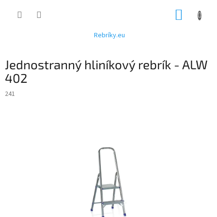
Prejsť
NÁKUP
na
obsah
KOŠÍK
Rebríky.eu
Jednostranný hliníkový rebrík - ALW
402
241