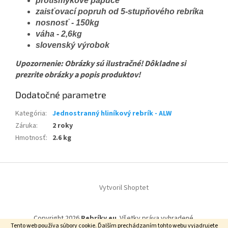
protišmykové papuče
zaisťovací popruh od 5-stupňového rebríka
nosnosť - 150kg
váha - 2,6kg
slovenský výrobok
Upozornenie: Obrázky sú ilustračné! Dôkladne si
prezrite obrázky a popis produktov!
Dodatočné parametre
Kategória
:
Jednostranný hliníkový rebrík - ALW
Záruka
:
2 roky
Hmotnosť
:
2.6 kg
Z
á
Vytvoril Shoptet
p
ä
t
Copyright 2026
Rebríky.eu
. Všetky práva vyhradené.
i
Tento web používa súbory cookie. Ďalším prechádzaním tohto webu vyjadrujete