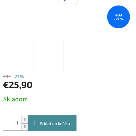
€33
–21 %
€33
–21 %
€25,90
Jednotková
Skladom
cena:
Pridať do košíka