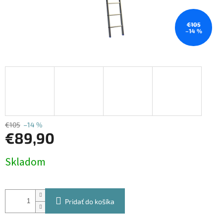
€105
–14 %
€105
–14 %
€89,90
Jednotková
Skladom
cena:
Pridať do košíka