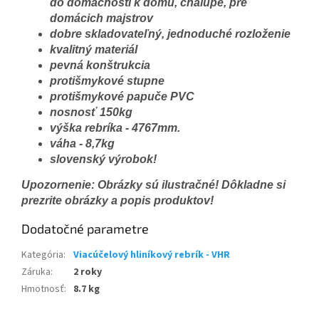
do domácnosti k domu, chalupe, pre
domácich majstrov
dobre skladovateľný, jednoduché rozloženie
kvalitný materiál
pevná konštrukcia
protišmykové stupne
protišmykové papuče PVC
nosnosť 150kg
výška rebríka - 4767mm.
váha - 8,7kg
slovenský výrobok!
Upozornenie: Obrázky sú ilustračné! Dôkladne si
prezrite obrázky a popis produktov!
Dodatočné parametre
Kategória
:
Viacúčelový hliníkový rebrík - VHR
Záruka
:
2 roky
Hmotnosť
:
8.7 kg