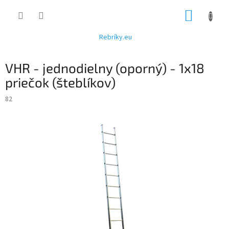
Prejsť
NÁKUP
na
obsah
KOŠÍK
Rebríky.eu
VHR - jednodielny (oporný) - 1x18
priečok (šteblíkov)
82